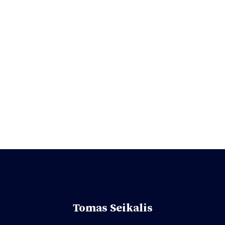
Dalyvavimas viešųjų pirkimų centralizavimo
procese
Tomas Seikalis